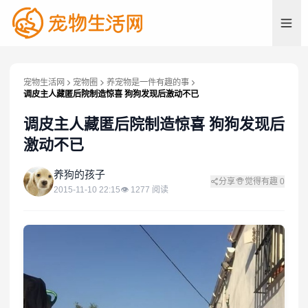
宠物生活网
宠物圈
养宠物是一件有趣的事
调皮主人藏匿后院制造惊喜 狗狗发现后激动不已
调皮主人藏匿后院制造惊喜 狗狗发现后
激动不已
养
养狗的孩子
分享
觉得有趣
0
2015-11-10 22:15
👁
1277
阅读