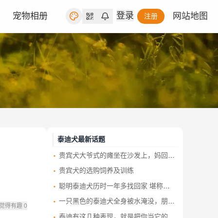
登录
宠物相册
网站地图
注册
泰迪犬最新话题
贵宾犬大爷式的瘫坐在沙发上，妈回家傻眼：简直是一个人的概念！
贵宾犬的选购饲养及训练
聪明泰迪犬历时一年多找回家 堪称最强大脑
一只黑色的泰迪犬全身被水淹没，朋友一看笑出声：这条狗不一样！
觉得有趣
0
泰迪有这几种表现，就是把你当它的“妈妈”了，快来对照一下吧！