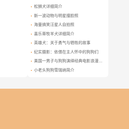
松狮犬详细简介
新一波动物与明星撞脸照
海量搞笑汪星人自拍照
喜乐蒂牧羊犬详细简介
英雄犬：关于勇气与牺牲的故事
纪实摄影：依偎在主人怀中的狗狗们
美国一男子与狗狗演绎经典电影浪漫场景
小老头狗狗雪瑞纳简介