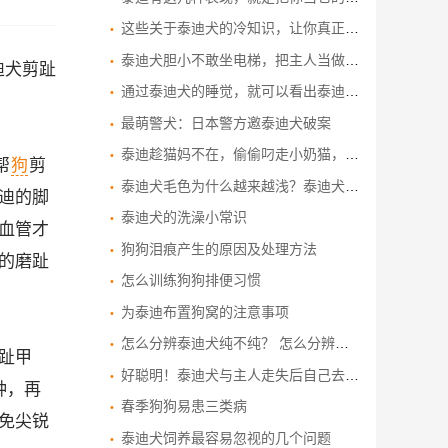
这些关于泰迪犬的冷知识，让你真正了解泰迪犬
泰迪犬胆小不敢坐电梯，把主人当做救命稻草，做出的举动逗笑路人
迪犬剪趾
通过泰迪犬的睡觉，就可以看出泰迪犬爱不爱你
最萌警犬：日本警方邀泰迪犬破案
泰迪趁猫妈不在，偷偷叼走小奶猫，主人跟去一看被泰迪暖到了
帮
狗
剪
泰迪犬毛色为什么越来越浅？泰迪犬的毛发护理小常识
迪的脚
泰迪犬的洗澡小常识
血管才
狗狗泪痕产生的原因及处理方法
的磨趾
怎么训练狗狗排便习惯
为泰迪布置狗窝的注意事项
怎么分辨泰迪犬纯不纯？ 怎么分辨泰迪狗好不好？
趾甲
好聪明！泰迪犬与主人走失后自己去警务站“报警求助”
钟，再
春季狗狗易患三类病
免尖锐
泰迪犬饲养最容易忽视的几个问题