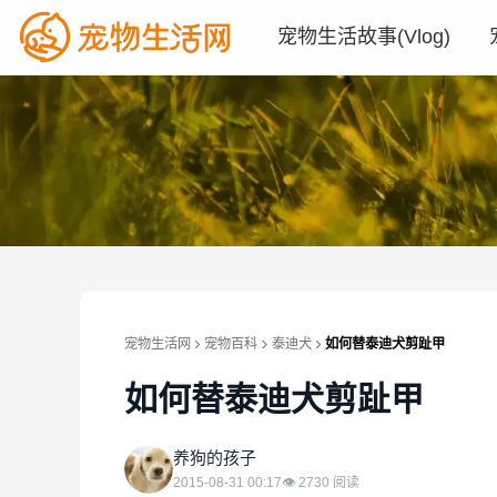
宠物生活故事(Vlog)
宠物生活网
宠物百科
泰迪犬
如何替泰迪犬剪趾甲
如何替泰迪犬剪趾甲
养
养狗的孩子
2015-08-31 00:17
👁
2730
阅读