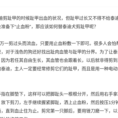
迪剪趾甲的时候趾甲出血的状况，但趾甲过长又不得不给泰
准备下“止血粉”，那应该如何替泰迪犬剪趾甲呢？
，万一剪过头而流血，只要用止血粉敷一下即可。很多人会怕
管，对于浅色的狗还好找出趾肉血管与趾甲的分界。为了让泰
，因为若任其自由生长，其血管也会跟着长，以后就非得剪到
的泰迪，主人一定要经常修剪它们的趾甲，而且是用一种电动
。
手指在脚垫下，这样可以把脚趾头一根根分开，然后用右手拿
，放下剪刀，左手继续握紧脚趾，洒上止血粉，然后按压1分
药，直到血止住为止。剪完第一只脚后，要用锉刀磨一下，以