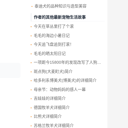
泰迪犬的品种知识与造型美容
作者的其他最新宠物生活故事
今天在草丛里打了个滚
毛毛的海边小暑日记
今天追飞盘追到打滚！
毛毛的晒太阳日记
一项距今15800年的发现改写了人狗友谊的历史
斑点狗(大麦町犬)简介
哈多利系博美犬(博美犬)的详细简介
母亲节：动物妈妈的感人一幕
吉娃娃的详细简介
德国牧羊犬详细简介
比熊犬详细简介
苏格兰牧羊犬详细简介