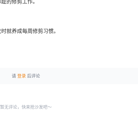
脚趾的修剪工作。
犬时就养成每周修剪习惯。
请
登录
后评论
暂无评论，快来抢沙发吧～