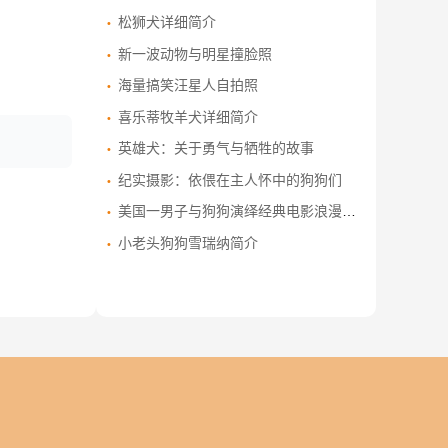
松狮犬详细简介
新一波动物与明星撞脸照
海量搞笑汪星人自拍照
喜乐蒂牧羊犬详细简介
英雄犬：关于勇气与牺牲的故事
纪实摄影：依偎在主人怀中的狗狗们
美国一男子与狗狗演绎经典电影浪漫场景
小老头狗狗雪瑞纳简介