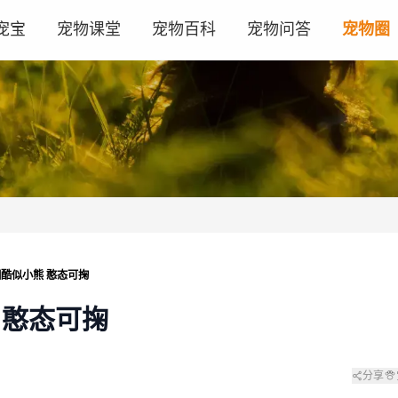
宠宝
宠物课堂
宠物百科
宠物问答
宠物圈
酷似小熊 憨态可掬
 憨态可掬
分享