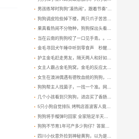
男孩练琴时狗狗“凑热闹”，跟着节奏“高歌”，网友：高山流水遇知音了。
狗狗调皮险些掉下楼，两只爪子苦苦支撑，幸好主人及时发现！
果真看热闹不分物种，狗狗探出头看八卦的样子太搞笑
当在云南的狗狗咬了一口见手青。。。。。。
金毛寻回犬午睡中听到零食声 秒醒来化身贪吃鬼 毛发乱翘为了吃
护主金毛赶走男友，隔天两人和好如初，狗子怒了：都给我滚！
女主人霸占金毛狗窝，金毛的反应太搞笑了，镜头记录搞笑一幕！
女生在澳洲偶遇有德牧血统的狗狗，英文听不懂，听到中文立马起身，狗子：终于听到了熟悉的语言啦
狗狗帮主人找菌子，一找一个准。网友：这才是真正的狗头“菌”师
几个小孩看到只狗狗，进店买了香肠和矿泉水给它，网友：自己吃小的，给狗狗买雷霆大火腿
5只小狗自觉排队 烤鸭店首波客人竟是汪汪队
狗狗将手榴弹叼回家 全家陪足半天才发现
狗狗不节育1年可产多少狗仔？答案让你惊掉下巴！
四川小伙意外捡到神秘黄狗，以为是走丢的流浪狗，不料身份不一般