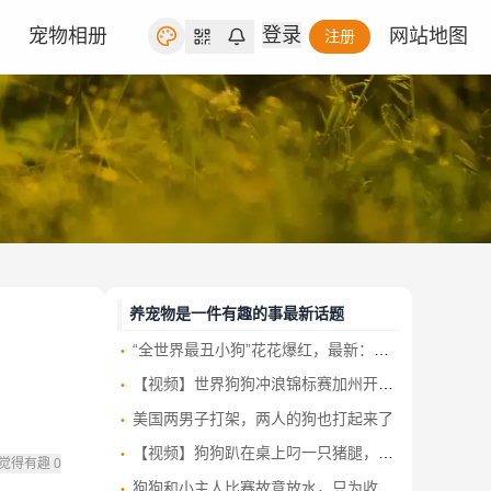
登录
宠物相册
网站地图
注册
养宠物是一件有趣的事最新话题
“全世界最丑小狗”花花爆红，最新：已被新主人买走，农场方回应！
【视频】世界狗狗冲浪锦标赛加州开赛 汪星人浪尖大显身手
美国两男子打架，两人的狗也打起来了
【视频】狗狗趴在桌上叼一只猪腿，拔腿就跑，店主发现后努力追也没追上！
觉得有趣
0
狗狗和小主人比赛故意放水，只为收获鸡腿 这算盘打得清清楚楚