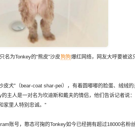
只名为Tonkey的“熊皮”沙皮
狗狗
爆红网络，网友大呼要被这
”（bear-coat shar-pei），有着圆嘟嘟的脸蛋、绒绒
ey的主人是一对名为坎迪斯和戴夫的情侣，他们告诉记者说：
友和家里人特别忠诚。”
ram账号，憨态可掬的Tonkey如今已经拥有超过18000名粉