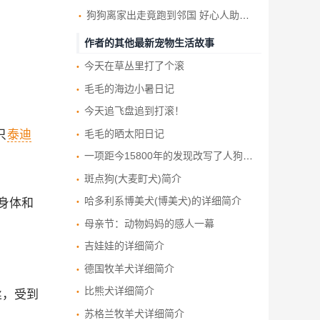
狗狗离家出走竟跑到邻国 好心人助与饲主重逢
作者的其他最新宠物生活故事
今天在草丛里打了个滚
毛毛的海边小暑日记
今天追飞盘追到打滚！
毛毛的晒太阳日记
只
泰迪
一项距今15800年的发现改写了人狗友谊的历史
斑点狗(大麦町犬)简介
哈多利系博美犬(博美犬)的详细简介
的身体和
母亲节：动物妈妈的感人一幕
吉娃娃的详细简介
德国牧羊犬详细简介
比熊犬详细简介
丝，受到
苏格兰牧羊犬详细简介