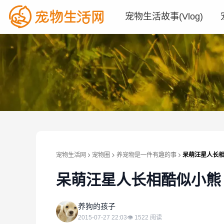
宠物生活故事(Vlog)
宠物生活网
宠物圈
养宠物是一件有趣的事
呆萌汪星人长相
呆萌汪星人长相酷似小熊
养
养狗的孩子
2015-07-27 22:03
👁
1522
阅读