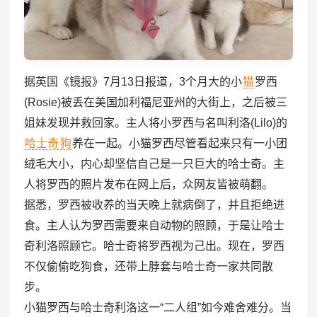
据英国《镜报》7月13日报道，3个月大的小
猫
罗西
(Rosie)被丢在美国加利福尼亚州的大街上，之后被三
姐妹发现并救回家。主人将小罗西与名叫利洛(Lilo)的
哈士奇
狗
养在一起。小猫罗西尽管看起来只有一小团
绒毛大小，内心却坚信自己是一只巨大的哈士奇。主
人将罗西的照片发布在网上后，众网友皆被萌翻。
据悉，罗西被收养的当天晚上就病倒了，并且拒绝进
食。主人认为罗西需要来自动物的照顾，于是让哈士
奇利洛照顾它。哈士奇将罗西视为己出。现在，罗西
不仅偷偷吃狗食，还带上脖套与哈士奇一家共同散
步。
小猫罗西与哈士奇利洛这一“二人组”如今难舍难分。当