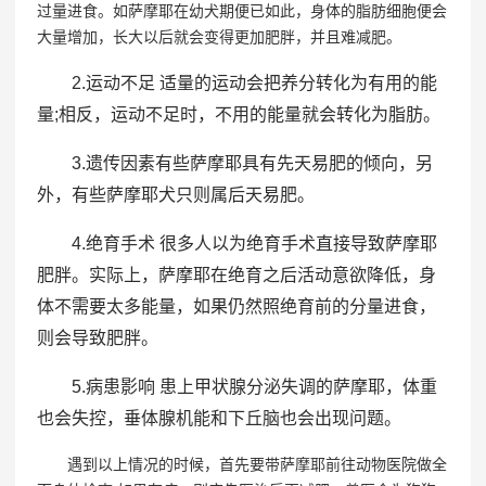
过量进食。如萨摩耶在幼犬期便已如此，身体的脂肪细胞便会
大量增加，长大以后就会变得更加肥胖，并且难减肥。
2.运动不足 适量的运动会把养分转化为有用的能
量;相反，运动不足时，不用的能量就会转化为脂肪。
3.遗传因素有些萨摩耶具有先天易肥的倾向，另
外，有些萨摩耶犬只则属后天易肥。
4.绝育手术 很多人以为绝育手术直接导致萨摩耶
肥胖。实际上，萨摩耶在绝育之后活动意欲降低，身
体不需要太多能量，如果仍然照绝育前的分量进食，
则会导致肥胖。
5.病患影响 患上甲状腺分泌失调的萨摩耶，体重
也会失控，垂体腺机能和下丘脑也会出现问题。
遇到以上情况的时候，首先要带萨摩耶前往动物医院做全