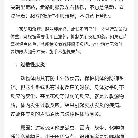
尖朝里走路；走路时腰部左右扭摆；不愿意活动，喜
欢坐着；起立的动作不够流畅；不愿意上台阶。
预防和治疗：
脱臼程度轻，症状不明显时，控制运动量和
体重，可根据需要使用止痛药，抑制关节炎症的药。如果让萨
摩减轻点体重，就能给关节减轻很多负担。这些治疗无效时，
要切除大腿骨盆头，施手术整复关节。
二．过敏性皮炎
动物体内具有防止外敌侵害，保护机体的防御系
统。但这个系统也有过剩反应的时候。身体对平时不
反应的灰尘，甚至花粉等过剩的反应。就是过敏源物
质，体内发生过敏反应，结果引起皮肤发炎的疾病。
过敏性皮炎的发病原因与遗传性体质有关。
原因：
过敏源可能是满虫，霉菌，灰尘，化学物
质等多种物质。由于原因复杂，很难确定是对哪种物