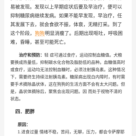
易被发现。发现以上早期症状后要及早治疗，便可以
抑制糖尿病继续发病。如果不能早发现，早治疗，任
其发展下去，就会食欲不振，体衰，无精打采。到了
这个阶段，
狗狗
明显消瘦了。后期出现呕吐，呼吸困
难，昏睡，甚至可能死亡。
治疗和预防：
轻 症可通过食疗，运动控制血糖值。犬粮
要换成热量低，抑制碳水化合物及脂肪低的品种。血糖值高时
或食疗，运动均无法控制血糖时，必须注射胰岛素。这种情况
下，需要终生持续注射胰岛素。糖尿病出现白内障时，有时需
要手术摘除晶状体，这在狗狗的生活方面不会有太大问题。但
是，晶状体摘除后，聚焦会出现问题。因 而处于视物不清的
状态。
四．肥胖
原因：
1.进食过量 情绪不稳，苦闷，无聊，压力，都会令萨摩耶