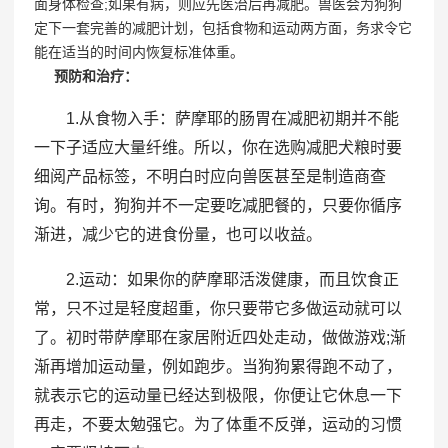
面身体检查;如果有病，则应先医治后再减肥。兽医会为狗狗
定下一套完善的减肥计划，包括食物和运动两方面，务求令它
能在适当的时间内恢复标准体重。
预防和治疗：
1.从食物入手：萨摩耶的肠胃在减肥初期并不能
一下子适应大量纤维。所以，你在选购减肥犬粮时要
细阅产品标签，不明白时应向兽医甚至是制造商查
询。有时，狗狗并不一定要吃减肥餐的，只要你循序
渐进，减少它的进食份量，也可以收益。
2.运动：如果你的萨摩耶活泼健康，而且饮食正
常，只不过是轻度超重，你只要带它多做运动就可以
了。初时带萨摩耶在家居附近四处走动，做做游戏;渐
渐再增加运动量，例如跑步。当狗狗累得跑不动了，
就表示它的运动量已经达到极限，你便让它休息一下
再走，不要太勉强它。为了体重不反弹，运动的习惯