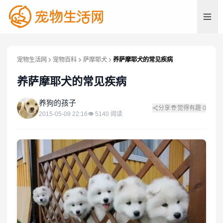
宠物生活网
宠物百科
萨摩耶犬
养萨摩耶犬的常见疾病
养萨摩耶犬的常见疾病
养
养狗的孩子
分享
觉得有趣
0
2015-05-09 22:16
👁
5140
阅读