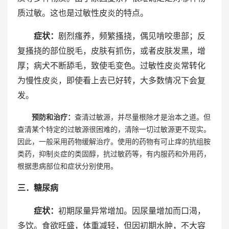
质过敏。这也是过敏性皮炎的特点。
症状：
剧烈瘙养，频繁搔挠，偶见啃咬患部；反
复搔挠的部位脱毛，皮肤有抓伤，或者皮肤发黑，增
厚；病犬不断舔毛，致使毛变色。过敏性皮炎常转化
为慢性皮炎，即使看上去已好转，大多数情况下会复
发。
预防和治疗：
查清过敏源，并尽量根除才是治本之道。但
查清某个特定的过敏源很困难的，清除一切过敏源更不现实。
因此，一般采用药物缓解治疗。使用的药物有可止痒的抗组胺
类药，抑制炎症的类固醇，抗过敏药等，有内服药和外用药，
根据患病部位和症状分别使用。
三．糖尿病
症状：
初期尿量异常增加。因尿量增加而口渴，
多饮。食欲旺盛，体重减轻，但因初期水肿，不大容