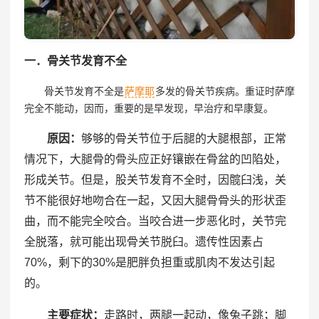
一．骨关节发育不全
骨关节发育不全是
萨摩耶
多发的骨关节疾病。重证时萨摩
完全不能动，因而，重要的是早发现，早治疗和早康复。
原因：
够够的骨关节位于后腿的大腿根部，正常
情况下，大腿骨的骨头应正好镶嵌在骨盆的凹陷处，
形成关节。但是，股关节发育不全时，因髋臼浅，关
节不能很好地吻合在一起，又因大腿骨骨头的形状歪
曲，而不能完全咬合。当咬合进一步恶化时，关节完
全脱落，就可能出现骨关节脱臼。遗传性因素占
70%，剩下的30%是肥胖负担重或肌肉不发达引起
的。
主要症状：
走路时，两腿一起动，像兔子跳；脚