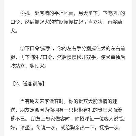
②找一处有墙的平坦地面，另犬坐下，下“敬礼”的
口令，然后抓起犬的前腿慢慢提起呈直立状，再奖励
犬。
③下口令“握手”，你的左右手分别握住犬的左右前
腿，再下“敬礼”口令，然后慢慢松开双手，使犬单独后
肢站立，奖励犬。
【2、送客训练】
当有朋友来家做客时，你的贵宾犬能热情的迎
送，朋友定会因为你拥有一只彬彬有礼的贵宾犬而羡
慕不已。 朋友上您家做客时，你招呼每一位客人说“您
好，请坐”。每说一次，就给狗亲热一下，抚摸一次。