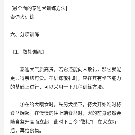
[最全面的泰迪犬训练方法]
泰迪犬训练
六、分项训练
【1、敬礼训练】
泰迪犬气质高贵，若它还能向人敬礼，那它就能
更显得亲切可爱。在训练敬礼时，应在其有坐下能力
的基础上进行，可以采用一下几种训练方法。
①在给犬喂食时，先另犬坐下，待犬开始吃时将
食盆端起。在慢慢的往上端食盆时，犬的前身必然会
随食盆升高而立起，此时下口令 “敬礼”!，在犬立好
后，再给食物。