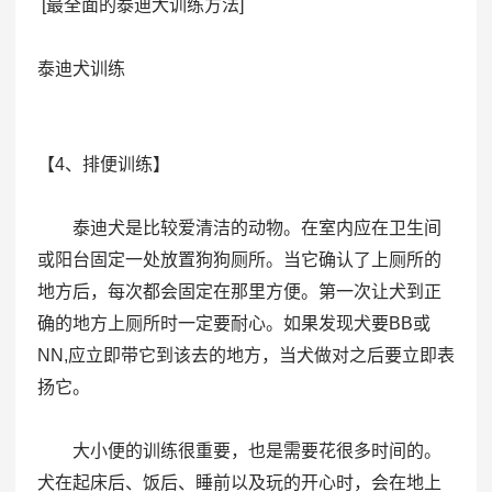
[最全面的泰迪犬训练方法]
泰迪犬训练
【4、排便训练】
泰迪犬是比较爱清洁的动物。在室内应在卫生间
或阳台固定一处放置狗狗厕所。当它确认了上厕所的
地方后，每次都会固定在那里方便。第一次让犬到正
确的地方上厕所时一定要耐心。如果发现犬要BB或
NN,应立即带它到该去的地方，当犬做对之后要立即表
扬它。
大小便的训练很重要，也是需要花很多时间的。
犬在起床后、饭后、睡前以及玩的开心时，会在地上