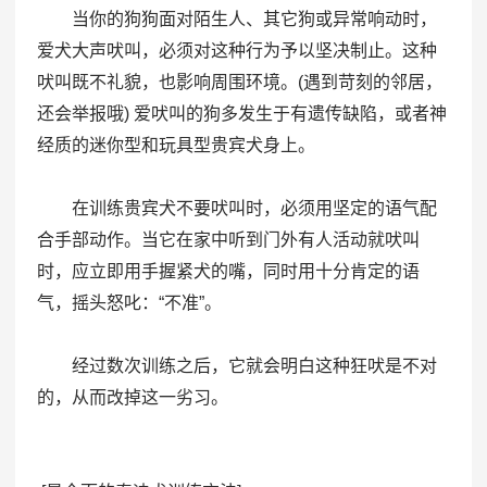
当你的狗狗面对陌生人、其它狗或异常响动时，
爱犬大声吠叫，必须对这种行为予以坚决制止。这种
吠叫既不礼貌，也影响周围环境。(遇到苛刻的邻居，
还会举报哦) 爱吠叫的狗多发生于有遗传缺陷，或者神
经质的迷你型和玩具型贵宾犬身上。
在训练贵宾犬不要吠叫时，必须用坚定的语气配
合手部动作。当它在家中听到门外有人活动就吠叫
时，应立即用手握紧犬的嘴，同时用十分肯定的语
气，摇头怒叱：“不准”。
经过数次训练之后，它就会明白这种狂吠是不对
的，从而改掉这一劣习。