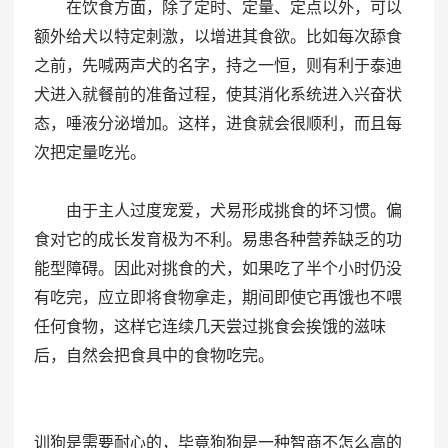
在饮食方面，除了定时、定量、定点以外，可以
额外给犬以特定刺激，以增进其食欲。比如每次舔食
之前，先喊两声犬的名字，持之一恒，则有利于泰迪
犬进入就餐前的准备过程，使其消化系统进入兴奋状
态，唾液分泌增加。这样，进食就会很顺利，而且每
次把定量吃光。
由于主人过度宠爱，犬易形成挑食的坏习惯。偏
食对它的成长发育极为不利。易患各种营养缺乏的功
能型障碍。因此对挑食的犬，如果吃了半个小时仍没
有吃完，应立即将食物拿走，期间即使它再饿也不喂
任何食物，这样它连续几天尝过挑食会挨饿的滋味
后，自然会把食具中的食物吃完。
训狗是需要耐心的，毕竟狗狗是一种智商不怎么高的