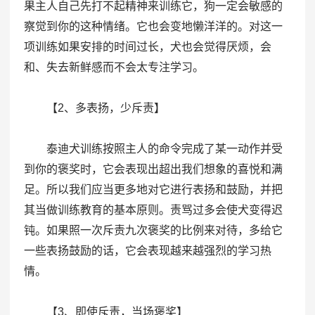
果主人自己先打不起精神来训练它，狗一定会敏感的
察觉到你的这种情绪。它也会变地懒洋洋的。对这一
项训练如果安排的时间过长，犬也会觉得厌烦，会
和、失去新鲜感而不会太专注学习。
【2、多表扬，少斥责】
泰迪犬训练按照主人的命令完成了某一动作并受
到你的褒奖时，它会表现出超出我们想象的喜悦和满
足。所以我们应当更多地对它进行表扬和鼓励，并把
其当做训练教育的基本原则。责骂过多会使犬变得迟
钝。如果照一次斥责九次褒奖的比例来对待，多给它
一些表扬鼓励的话，它会表现越来越强烈的学习热
情。
【3、即使斥责，当场褒奖】