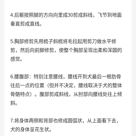
4.后躯按照腿的方向向里成30剪成斜线，飞节到地面
垂直剪成直线。
5.胸部修剪先用梳子斜梳将毛拉起用剪刀做水平修
剪，然后向前脚修剪，使整个胸部呈现出柔和浑圆的
感觉。
6.腰腹部：特别注意腰线，腰线开到犬最后一根肋骨
往后一点的位置（但并不决定，腰线取决于犬的整体
骨骼特点）。腹部剪成斜线，从肘部向腰线处往上倾
斜。
7.将身体两侧和背部也修成圆弧状，从上面看下去，
犬的身体呈花生状。