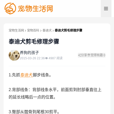
宠物生活网
宠物百科
泰迪犬
泰迪犬剪毛修理步骤
泰迪犬剪毛修理步骤
养
养狗的孩子
分享
觉得有趣
0
2015-03-26 22:36
👁
4987
阅读
1.先抓
泰迪犬
脚步线条。
2.背部线条：背部线条水平，前面剪到肘部垂直往上
的延长线略后一点的位置。
3.臀部从髋骨到尾根30剪平。