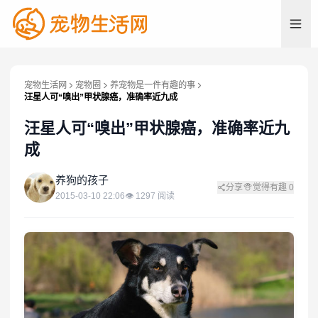
宠物生活网
宠物圈
养宠物是一件有趣的事
汪星人可“嗅出”甲状腺癌，准确率近九成
汪星人可“嗅出”甲状腺癌，准确率近九
成
养
养狗的孩子
分享
觉得有趣
0
2015-03-10 22:06
👁
1297
阅读