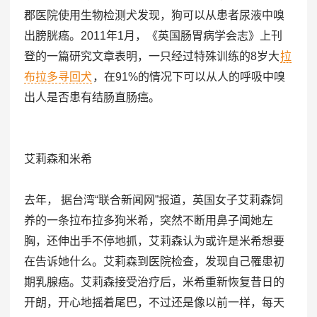
郡医院使用生物检测犬发现，狗可以从患者尿液中嗅
出膀胱癌。2011年1月，《英国肠胃病学会志》上刊
登的一篇研究文章表明，一只经过特殊训练的8岁大
拉
布拉多寻回犬
，在91%的情况下可以从人的呼吸中嗅
出人是否患有结肠直肠癌。
艾莉森和米希
去年， 据台湾“联合新闻网”报道，英国女子艾莉森饲
养的一条拉布拉多狗米希，突然不断用鼻子闻她左
胸，还伸出手不停地抓，艾莉森认为或许是米希想要
在告诉她什么。艾莉森到医院检查，发现自己罹患初
期乳腺癌。艾莉森接受治疗后，米希重新恢复昔日的
开朗，开心地摇着尾巴，不过还是像以前一样，每天