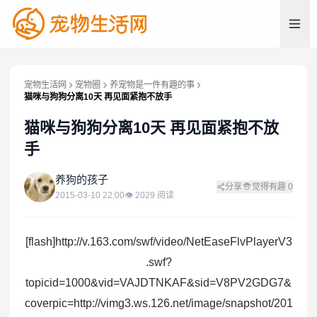
宠物生活网
宠物圈
养宠物是一件有趣的事
猫咪与狗狗分离10天 再见面紧抱不放手
猫咪与狗狗分离10天 再见面紧抱不放
手
养
养狗的孩子
分享
觉得有趣
0
2015-03-10 22:00
👁
2029
阅读
[flash]http://v.163.com/swf/video/NetEaseFlvPlayerV3
.swf?
topicid=1000&vid=VAJDTNKAF&sid=V8PV2GDG7&
coverpic=http://vimg3.ws.126.net/image/snapshot/201