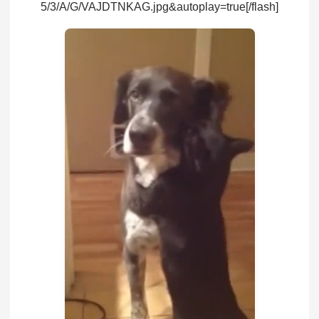
5/3/A/G/VAJDTNKAG.jpg&autoplay=true[/flash]