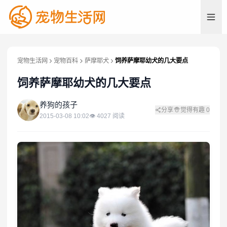
宠物生活网
宠物百科
萨摩耶犬
饲养萨摩耶幼犬的几大要点
饲养萨摩耶幼犬的几大要点
养
养狗的孩子
分享
觉得有趣
0
2015-03-08 10:02
👁
4027
阅读