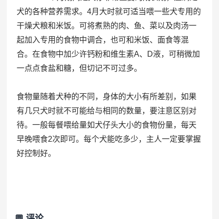
犬的各种营养需求。4月大时就可适当喂一些犬专用的
干燥犬粮和米饭。可将煮熟的肉、鱼、菜以及肉汤一
起加入专用的食物中调合，也可和米饭、面食等混
合。在食物中加少许钙粉和维生素A、D液，可稍微加
一点点食盐和糖，但切记不可过多。
食物量随着犬种的不同，身体的大小有所差别，如果
有几只犬时就不可能给与相同的数量，要注意区别对
待。一般每餐喂给量如犬仔头大小的食物份量，每天
早晚喂食2次即可。每个犬能吃多少，主人一定要掌握
好控制好。
💬 评论