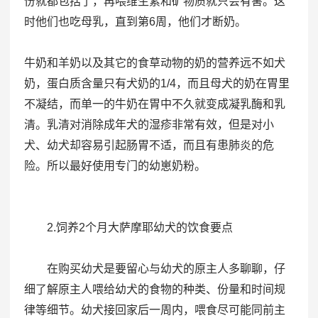
份就都包括了，再喂维生素和矿物质就只会有害。这
时他们也吃母乳，直到第6周，他们才断奶。
牛奶和羊奶以及其它的食草动物的奶的营养远不如犬
奶，蛋白质含量只有犬奶的1/4，而且母犬的奶在胃里
不凝结，而单一的牛奶在胃中不久就变成凝乳酶和乳
清。乳清对消除成年犬的湿疹非常有效，但是对小
犬、幼犬却容易引起肠胃不适，而且有患肺炎的危
险。所以最好使用专门的幼崽奶粉。
2.饲养2个月大萨摩耶幼犬的饮食要点
在购买幼犬是要留心与幼犬的原主人多聊聊，仔
细了解原主人喂给幼犬的食物的种类、份量和时间规
律等细节。幼犬接回家后一周内，喂食尽可能同前主