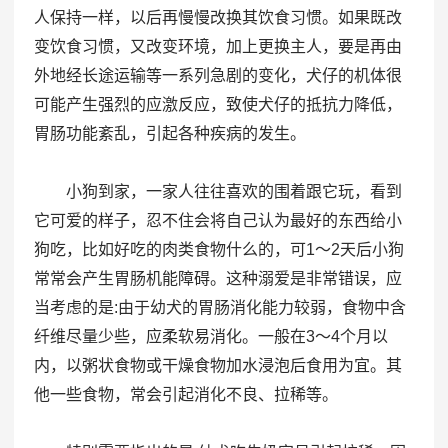
人保持一样，以后再慢慢改换其饮食习惯。如果既改
变饮食习惯，又改变环境，加上更换主人，要是再由
外地经长途运输等一系列急剧的变化，犬仔的机体很
可能产生强烈的应激反应，致使犬仔的抵抗力降低，
胃肠功能紊乱，引起各种疾病的发生。
小狗到家，一家人往往喜欢的围着跟它玩，看到
它可爱的样子，忍不住会将自己认为最好的东西给小
狗吃，比如好吃的肉类食物什么的，可1～2天后小狗
常常会产生胃肠机能障碍。这种溺爱是非常错误，应
当考虑的是:由于幼犬的胃肠消化能力较弱，食物中含
纤维尽量少些，应柔软易消化。一般在3～4个月以
内，以粥状食物或干燥食物加水浸泡后食用为宜。其
他一些食物，常会引起消化不良、拉稀等。