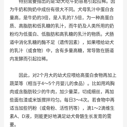
特别需要指出的是:幼犬吃牛奶容易引起拉稀。因
为牛奶和狗奶中成份有很大不同。犬母乳汁中蛋白含
量高，是牛奶的3倍，是人乳的7.5倍，为一种高蛋白
质、高脂肪和低乳糖的乳汁，而牛奶及人类所用的奶
粉均为低蛋白、低脂肪和高乳糖的乳汁的物质。犬肠
道中消化乳糖的酶不足（遗传因素），如果喂给幼犬
的乳汁（或食物）中，含有多量高糖，常导致在肠道
内发酵而引起拉稀。
因此，对2个月大的幼犬应喂给高蛋白食物再加上
蔬菜等（相当于4～5个月婴儿的食品）。比如用鸡胸
肉或含脂肪较少的牛肉，加少量菜，切成细丝，再加
些面包渣或米饭搅拌均匀。每日3～4次。若食物中再
适当加些钙粉（或骨粉、活性钙等），滴1～2滴维生
素A、D液，则能更好地满足幼犬骨骼生长发育的需
要。