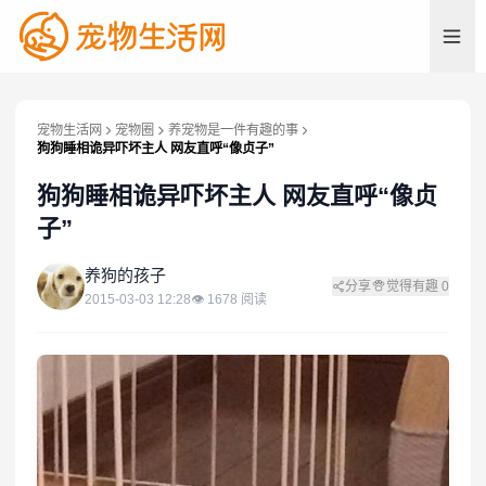
宠物生活网
宠物圈
养宠物是一件有趣的事
狗狗睡相诡异吓坏主人 网友直呼“像贞子”
狗狗睡相诡异吓坏主人 网友直呼“像贞
子”
养
养狗的孩子
分享
觉得有趣
0
2015-03-03 12:28
👁
1678
阅读