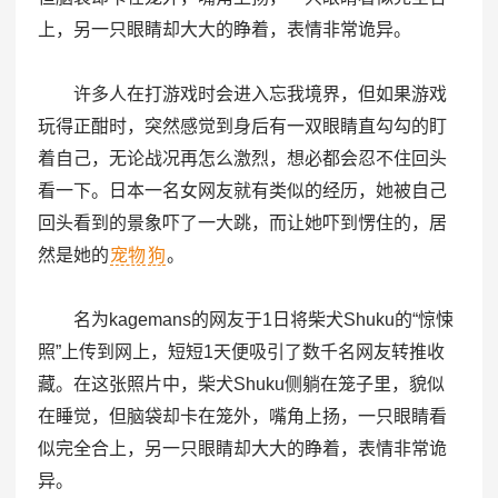
上，另一只眼睛却大大的睁着，表情非常诡异。
许多人在打游戏时会进入忘我境界，但如果游戏
玩得正酣时，突然感觉到身后有一双眼睛直勾勾的盯
着自己，无论战况再怎么激烈，想必都会忍不住回头
看一下。日本一名女网友就有类似的经历，她被自己
回头看到的景象吓了一大跳，而让她吓到愣住的，居
然是她的
宠物
狗
。
名为kagemans的网友于1日将柴犬Shuku的“惊悚
照”上传到网上，短短1天便吸引了数千名网友转推收
藏。在这张照片中，柴犬Shuku侧躺在笼子里，貌似
在睡觉，但脑袋却卡在笼外，嘴角上扬，一只眼睛看
似完全合上，另一只眼睛却大大的睁着，表情非常诡
异。