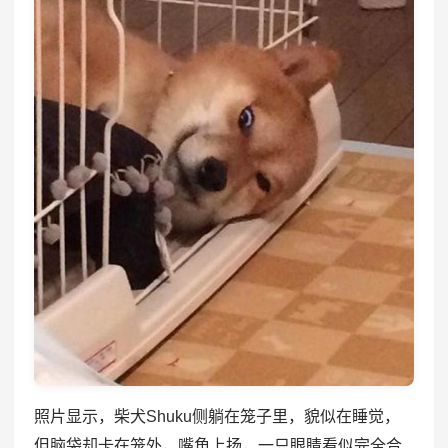
照片显示，柴犬Shuku侧躺在笼子里，貌似在睡觉，
但脑袋却卡在笼外，嘴角上扬，一只眼睛看似完全合