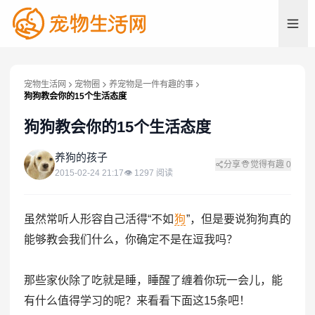
宠物生活网
宠物圈
养宠物是一件有趣的事
狗狗教会你的15个生活态度
狗狗教会你的15个生活态度
养
养狗的孩子
分享
觉得有趣
0
2015-02-24 21:17
👁
1297
阅读
虽然常听人形容自己活得“不如
狗
”，但是要说狗狗真的
能够教会我们什么，你确定不是在逗我吗？
那些家伙除了吃就是睡，睡醒了缠着你玩一会儿，能
有什么值得学习的呢？来看看下面这15条吧！