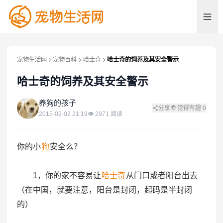
宠物生活网
宠物百科
哈士奇
哈士奇的饲养及其安全警示
哈士奇的饲养及其安全警示
养
养狗的孩子
分享
觉得有趣
0
2015-02-02 21:19
👁
2971
阅读
你的小
狗
安全么？
1，你的家不容易让
哈士奇
从门口或者阳台出去
（在中国，就要注意，阳台是封闭，起码是半封闭
的）