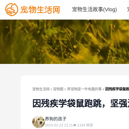
宠物生活故事(Vlog)
宠物生活网
宠物圈
养宠物是一件有趣的事
因残疾学袋鼠
因残疾学袋鼠跑跳，坚强
养
养狗的孩子
2015-01-21 21:11
👁
1164
阅读