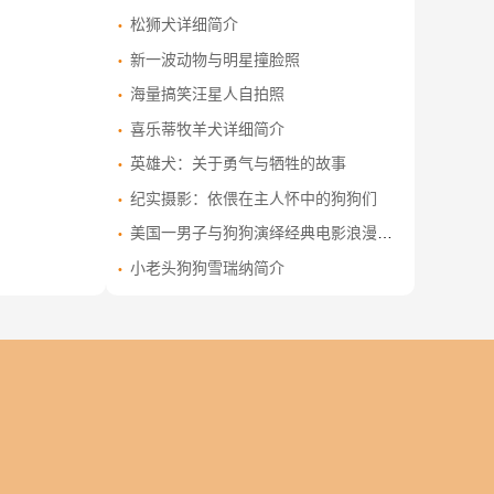
松狮犬详细简介
新一波动物与明星撞脸照
海量搞笑汪星人自拍照
喜乐蒂牧羊犬详细简介
英雄犬：关于勇气与牺牲的故事
纪实摄影：依偎在主人怀中的狗狗们
美国一男子与狗狗演绎经典电影浪漫场景
小老头狗狗雪瑞纳简介