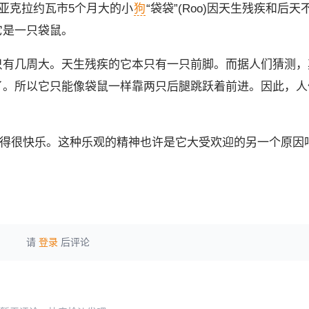
尼亚克拉约瓦市5个月大的小
狗
“袋袋”(Roo)因天生残疾和后
它是一只袋鼠。
只有几周大。天生残疾的它本只有一只前脚。而据人们猜测，
了。所以它只能像袋鼠一样靠两只后腿跳跃着前进。因此，人
活得很快乐。这种乐观的精神也许是它大受欢迎的另一个原因
请
登录
后评论