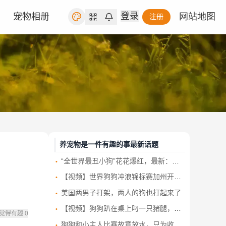
登录
宠物相册
网站地图
注册
养宠物是一件有趣的事最新话题
“全世界最丑小狗”花花爆红，最新：已被新主人买走，农场方回应！
【视频】世界狗狗冲浪锦标赛加州开赛 汪星人浪尖大显身手
美国两男子打架，两人的狗也打起来了
【视频】狗狗趴在桌上叼一只猪腿，拔腿就跑，店主发现后努力追也没追上！
觉得有趣
0
狗狗和小主人比赛故意放水，只为收获鸡腿 这算盘打得清清楚楚