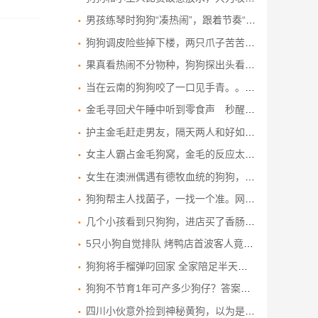
男孩练琴时狗狗“凑热闹”，跟着节奏“高歌”，网友：高山流水遇知音了。
狗狗调皮险些掉下楼，两只爪子苦苦支撑，幸好主人及时发现！
果真看热闹不分物种，狗狗探出头看八卦的样子太搞笑
当在云南的狗狗咬了一口见手青。。。。。。
金毛寻回犬午睡中听到零食声 秒醒来化身贪吃鬼 毛发乱翘为了吃
护主金毛赶走男友，隔天两人和好如初，狗子怒了：都给我滚！
女主人霸占金毛狗窝，金毛的反应太搞笑了，镜头记录搞笑一幕！
女生在澳洲偶遇有德牧血统的狗狗，英文听不懂，听到中文立马起身，狗子：终于听到了熟悉的语言啦
狗狗帮主人找菌子，一找一个准。网友：这才是真正的狗头“菌”师
几个小孩看到只狗狗，进店买了香肠和矿泉水给它，网友：自己吃小的，给狗狗买雷霆大火腿
5只小狗自觉排队 烤鸭店首波客人竟是汪汪队
狗狗将手榴弹叼回家 全家陪足半天才发现
狗狗不节育1年可产多少狗仔？答案让你惊掉下巴！
四川小伙意外捡到神秘黄狗，以为是走丢的流浪狗，不料身份不一般