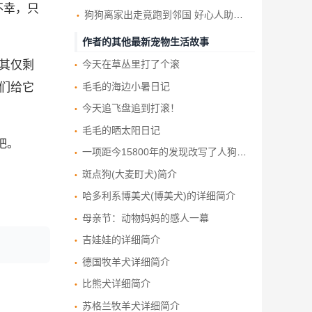
天不幸，只
狗狗离家出走竟跑到邻国 好心人助与饲主重逢
作者的其他最新宠物生活故事
其仅剩
今天在草丛里打了个滚
毛毛的海边小暑日记
们给它
今天追飞盘追到打滚！
毛毛的晒太阳日记
吧。
一项距今15800年的发现改写了人狗友谊的历史
斑点狗(大麦町犬)简介
哈多利系博美犬(博美犬)的详细简介
母亲节：动物妈妈的感人一幕
吉娃娃的详细简介
德国牧羊犬详细简介
比熊犬详细简介
苏格兰牧羊犬详细简介