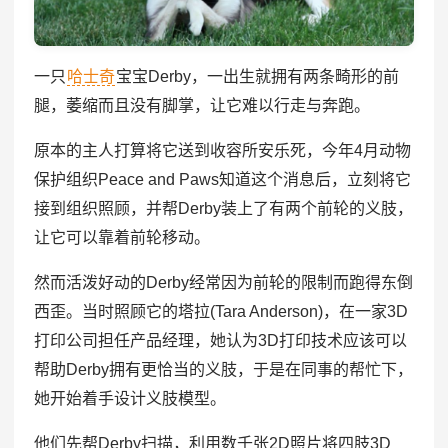
一只
哈士奇
宝宝Derby，一出生就拥有两条畸形的前
腿，萎缩而且没有脚掌，让它难以行走与奔跑。
原本的主人打算将它送到收容所安乐死，今年4月动物
保护组织Peace and Paws知道这个消息后，立刻将它
接到组织照顾，并帮Derby装上了有两个前轮的义肢，
让它可以靠着前轮移动。
然而活泼好动的Derby经常因为前轮的限制而跑得东倒
西歪。当时照顾它的塔拉(Tara Anderson)，在一家3D
打印公司担任产品经理，她认为3D打印技术应该可以
帮助Derby拥有更恰当的义肢，于是在同事的帮忙下，
她开始着手设计义肢模型。
他们先帮Derby扫描，利用数千张2D照片将四肢3D