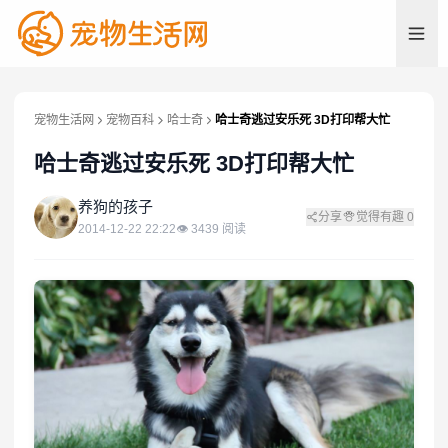
宠物生活网
宠物百科
哈士奇
哈士奇逃过安乐死 3D打印帮大忙
哈士奇逃过安乐死 3D打印帮大忙
养
养狗的孩子
分享
觉得有趣
0
2014-12-22 22:22
👁
3439
阅读