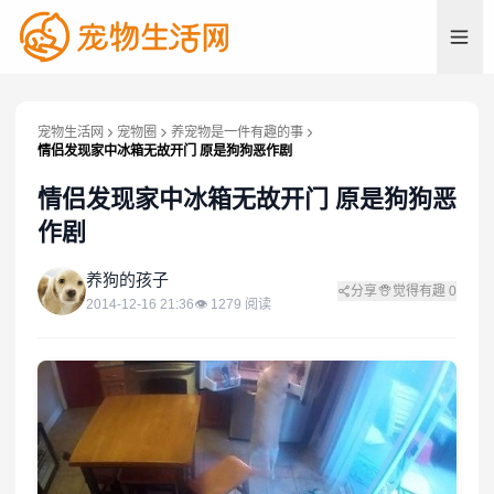
宠物生活网
宠物圈
养宠物是一件有趣的事
情侣发现家中冰箱无故开门 原是狗狗恶作剧
情侣发现家中冰箱无故开门 原是狗狗恶
作剧
养
养狗的孩子
分享
觉得有趣
0
2014-12-16 21:36
👁
1279
阅读