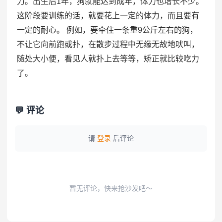
力。出生后1年，狗就能达到成年，体力也增长不少。
这阶段要训练的话，就要花上一定的体力，而且要有
一定的耐心。 例如，要牵住一条重9公斤左右的狗，
不让它向前跑或扑，在散步过程中无缘无故地吠叫，
随处大小便，看见人就扑上去等等，矫正就比较吃力
了。
💬 评论
请
登录
后评论
暂无评论，快来抢沙发吧～