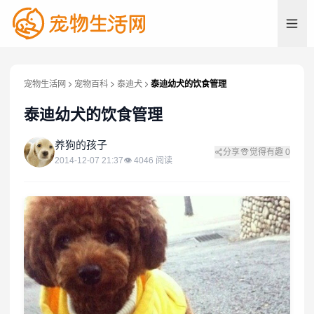
宠物生活网
宠物百科
泰迪犬
泰迪幼犬的饮食管理
泰迪幼犬的饮食管理
养
养狗的孩子
分享
觉得有趣
0
2014-12-07 21:37
👁
4046
阅读