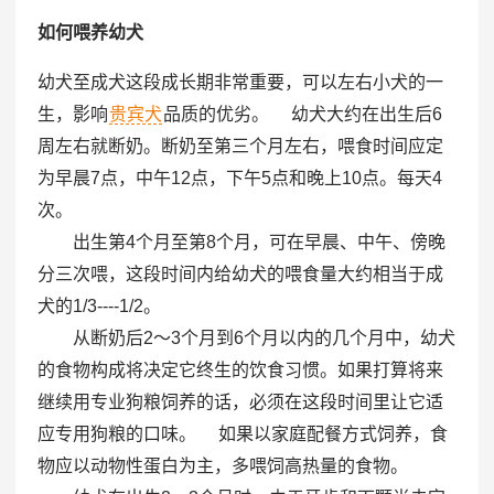
如何喂养幼犬
幼犬至成犬这段成长期非常重要，可以左右小犬的一
生，影响
贵宾犬
品质的优劣。 幼犬大约在出生后6
周左右就断奶。断奶至第三个月左右，喂食时间应定
为早晨7点，中午12点，下午5点和晚上10点。每天4
次。
出生第4个月至第8个月，可在早晨、中午、傍晚
分三次喂，这段时间内给幼犬的喂食量大约相当于成
犬的1/3----1/2。
从断奶后2～3个月到6个月以内的几个月中，幼犬
的食物构成将决定它终生的饮食习惯。如果打算将来
继续用专业狗粮饲养的话，必须在这段时间里让它适
应专用狗粮的口味。 如果以家庭配餐方式饲养，食
物应以动物性蛋白为主，多喂饲高热量的食物。