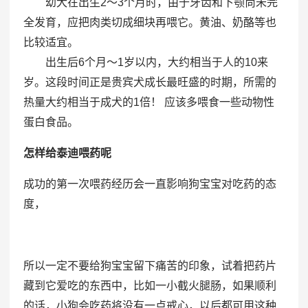
幼犬在出生2～3个月时，由于牙齿和下颚尚未完
全发育，应把肉类切成细块再喂它。黄油、奶酪等也
比较适宜。
出生后6个月～1岁以内，大约相当于人的10来
岁。这段时间正是贵宾犬成长最旺盛的时期，所需的
热量大约相当于成犬的1倍！ 应该多喂食一些动物性
蛋白食品。
怎
样给泰迪喂药呢
成功的第一次喂药经历会一直影响狗宝宝对吃药的态
度，
所以一定不要给狗宝宝留下痛苦的印象，试着把药片
藏到它爱吃的东西中，比如一小截火腿肠，如果顺利
的话，小狗会吃药将没有一点戒心，以后都可用这种