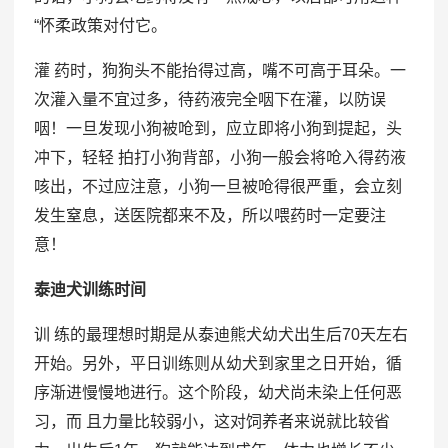
“怀柔政策对付它。
灌 药时，狗狗头不能抬得过高，嘴不可高于耳朵。一
次灌入量不宜过多，待药液完全咽下在灌，以防误
咽！一旦发现小狗被呛到，应立即将小狗到提起，头
冲下，轻轻 拍打小狗背部，小狗一般会将呛入得药液
咳出，不过应注意，小狗一旦被呛得很严重，会立刻
发生窒息，送医院都来不及，所以喂药时一定要注
意！
泰迪犬训练时间
训 练的最理想时期是从泰迪熊犬幼犬出生后70天左右
开始。另外，平日训练则从幼犬到家里之日开始，循
序渐进慢慢地进行。这个阶段，幼犬尚未染上任何恶
习，而 且力量比较弱小，这对饲养者来说就比较省