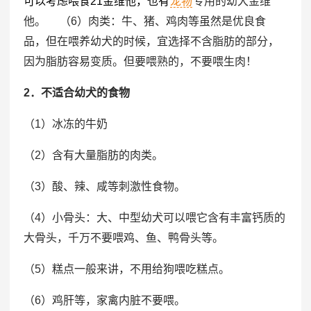
可以考虑喂食21金维他，也有
宠物
专用的幼犬金维
他。 （6）肉类：牛、猪、鸡肉等虽然是优良食
品，但在喂养幼犬的时候，宜选择不含脂肪的部分，
因为脂肪容易变质。但要喂熟的，不要喂生肉！
2．不适合幼犬的食物
（1）冰冻的牛奶
（2）含有大量脂肪的肉类。
（3）酸、辣、咸等刺激性食物。
（4）小骨头：大、中型幼犬可以喂它含有丰富钙质的
大骨头，千万不要喂鸡、鱼、鸭骨头等。
（5）糕点一般来讲，不用给狗喂吃糕点。
（6）鸡肝等，家禽内脏不要喂。