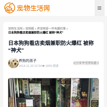
宠物生活网
宠物圈
养宠物是一件有趣的事
日本狗狗看店卖烟兼职防火爆红 被称“神犬”
日本狗狗看店卖烟兼职防火爆红 被称
“神犬”
养
养狗的孩子
分享
觉得有趣
0
2014-11-20 22:54
👁
1850
阅读