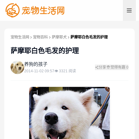
宠物生活网
宠物百科
萨摩耶犬
萨摩耶白色毛发的护理
萨摩耶白色毛发的护理
养
养狗的孩子
分享
觉得有趣
0
2014-11-02 09:57
👁
3321
阅读