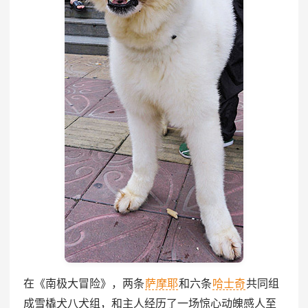
在《南极大冒险》，两条
萨摩耶
和六条
哈士奇
共同组
成雪橇犬八犬组，和主人经历了一场惊心动魄感人至