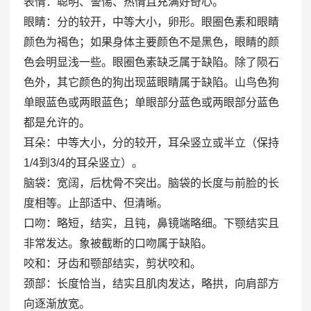
表情：聪明、警惕、热情且充满好奇心。
眼睛：分的较开，中等大小，卵形。眼圈色素和眼睛
颜色为褐色；如果身体主要颜色不是黑色，眼睛的颜
色会明显浅一些。眼圈色素缺乏属于缺陷。除了陨石
色外，其它颜色的狗出现蓝眼睛属于缺陷。山鸟色狗
单眼蓝色或两眼蓝色；单眼部分蓝色或两眼部分蓝色
都是允许的。
耳朵：中等大小，分的较开，耳朵竖立或半立（保持
1/4到3/4的耳朵竖立）。
脑袋：宽阔，后枕骨不突出。脑袋的长度与前脸的长
度相等。止部适中、但清晰。
口吻：略短，结实，且钝，鼻镜端略细。下颚结实且
非常发达。象被截断的口吻属于缺陷。
咬和：牙齿和颚部结实，剪状咬和。
颈部：长度恰当，结实且肌肉发达，略拱，向肩部方
向逐渐放宽。