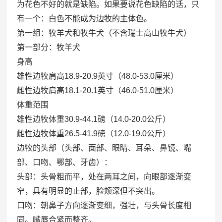
为花色不好的就是缺陷。如果要说花色缺陷的话，只
有一个：白色不能成为边牧的主体色。
第一组：牧羊犬和牧牛犬（不含瑞士高山牧牛犬）
第一部分：牧羊犬
身高
雄性边牧肩高18.9-20.9英寸（48.0-53.0厘米）
雌性边牧肩高18.1-20.1英寸（46.0-51.0厘米）
体重范围
雄性边牧体重30.9-44.1磅（14.0-20.0公斤）
雌性边牧体重26.5-41.9磅（12.0-19.0公斤）
边牧的头部（头部、面部、眼睛、耳朵、鼻镜、嘴
部、口吻、鄂部、牙齿）：
头部：头骨粗而平，处在两耳之间，向眼部逐渐变
窄，具有明显的止部，脸颊深但不突出。
口吻：朝鼻子方向逐渐变细，强壮，与头骨长度相
同。嘴唇合紧而整齐。