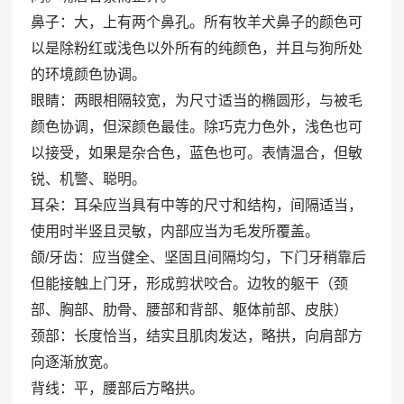
鼻子：大，上有两个鼻孔。所有牧羊犬鼻子的颜色可
以是除粉红或浅色以外所有的纯颜色，并且与狗所处
的环境颜色协调。
眼睛：两眼相隔较宽，为尺寸适当的椭圆形，与被毛
颜色协调，但深颜色最佳。除巧克力色外，浅色也可
以接受，如果是杂合色，蓝色也可。表情温合，但敏
锐、机警、聪明。
耳朵：耳朵应当具有中等的尺寸和结构，间隔适当，
使用时半竖且灵敏，内部应当为毛发所覆盖。
颌/牙齿：应当健全、坚固且间隔均匀，下门牙稍靠后
但能接触上门牙，形成剪状咬合。边牧的躯干（颈
部、胸部、肋骨、腰部和背部、躯体前部、皮肤）
颈部：长度恰当，结实且肌肉发达，略拱，向肩部方
向逐渐放宽。
背线：平，腰部后方略拱。