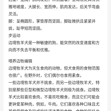
雅地坡度，大腿长、宽而伸，肌肉发达，后关节弯曲
灵活。
脚：呈椭圆形，掌垫厚而坚固，脚趾微拱且紧紧并
拢，趾甲短而坚固。
步运动
边境牧羊犬是一种敏捷的狗，能突然的改变速度和方
向而不失去平衡和优雅。
喂养边牧编辑
边境牧羊犬为天生食肉的动物，但犬食用的食物范围
也很广。在野外时，它们偶尔也食用素食。
一些边境牧羊犬并不挑食，而另一些边境牧羊犬，特
别是那些巨型和微型边境牧羊犬则极为挑食。边境牧
羊犬比较喜欢食肉，不喜欢吃粮食，而且它们可能会
更钟爱某种肉，例如，牛肉。它们喜欢各种口味且尤