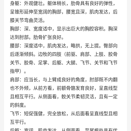
身躯：外观健壮。躯体稍长，肋骨具有良好的弹性，
呈锥形延伸至宽阔的胸部，腰宽且深，肌肉发达，后
膝关节弯曲灵活。
胸部：深、宽度适中，显示出巨大的胸腔容积。胸深
达到肘部。肋骨扩张良好。
腰部：深度适中，肌肉发达，略拱，无上提。臀部向
后逐渐倾斜。边牧的四肢（前驱、肩部、上肢、胶骨
关节、胶骨、足掌、后躯、大腿、飞节、关节和飞节
指甲）。
肩部：应当长，与上臂成良好的角度，肘部既不内翻
也不外倾，从前方看，前额骨骼发育良好，呈直线型
且相互平行。从侧面看，骹关节柔韧灵活，且有一定
的斜度。
飞节：短促强健，完全放松，从后面看呈直线型且相
互平行。
后躯：宽阔，肌肉发达，从侧面看，至尾根处具有优