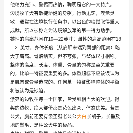
他精力充沛、警惕而热情，聪明是它的一大特点。
边境牧羊犬有敏捷矫健的身躯，行动迅速，嗅觉灵
敏，通常在边境执行任务中，以出色的嗅觉取得重大
成就，所以被称之为边境解放军的第一得力助手。
雄性的肩高范围在19—22英寸；雌性的肩高范围在18
—21英寸。身体长度（从肩胛末端到臀部的距离）略
大于肩高。骨骼结实，但不夸张，与整体尺寸相称。
整体的高度、长度、体重、骨量的匀称是至关重要
的，比单一特征要重要的多。体重超标不应该误认为
是肌肉或骨量造成的。任何单一特征影响整体的平衡
将被认为是缺陷。
漂亮的边牧在每一个国家，皆受到相当大的欢迎。得
奖的边牧，绝大部份都是花色出众、体态优美。若是
公犬，胸前还要有像圣誔老公公
大白
长胡子，长垂及
地的鬃毛，是种公犬中的极品。