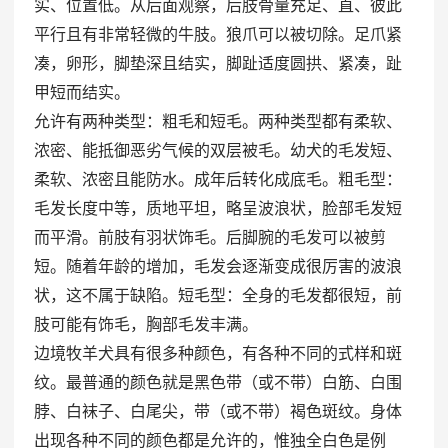
实、位置低。从后面观察，后肢骨量充足、直、彼此
平行且有非常轻微的牛肢。狼爪可以被切除。足爪紧
凑，卵形，脚垫深且结实，脚趾适度圆拱、紧凑，趾
甲短而结实。
允许有两种类型：粗毛和短毛。两种类型都有柔软、
浓密、能抵御恶劣气候的双层被毛。幼犬的毛发短、
柔软、浓密且能防水。成年后转化成底毛。粗毛型：
毛发长度中等，质地平坦，略呈波浪状，脸部毛发短
而平滑。前肢有羽状饰毛。后脚腕的毛发可以被剪
短。随着年龄的增加，毛发会逐渐变成很厉害的波浪
状，这不属于缺陷。短毛型：全身的毛发都很短，前
肢可能有饰毛，胸部毛发丰满。
边境牧羊犬具有很多种颜色，有各种不同的式样和斑
纹。最普通的颜色就是黑色带（或不带）白筋、白围
脖、白袜子、白尾尖，带（或不带）褐色斑纹。身体
出现各种不同的颜色都是允许的，惟独全白色是例