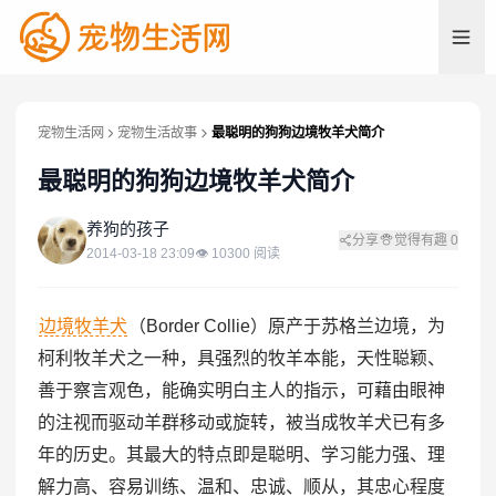
宠物生活网
宠物生活故事
最聪明的狗狗边境牧羊犬简介
最聪明的狗狗边境牧羊犬简介
养
养狗的孩子
分享
觉得有趣
0
2014-03-18 23:09
👁
10300
阅读
边境牧羊犬
（Border Collie）原产于苏格兰边境，为
柯利牧羊犬之一种，具强烈的牧羊本能，天性聪颖、
善于察言观色，能确实明白主人的指示，可藉由眼神
的注视而驱动羊群移动或旋转，被当成牧羊犬已有多
年的历史。其最大的特点即是聪明、学习能力强、理
解力高、容易训练、温和、忠诚、顺从，其忠心程度