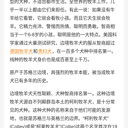
型的犬种，不适合都市生活。全世界的牧羊工作，几
乎一半以上都由它们来担任。有此一说：如果没有牛
羊给它看管，它就会看牧小孩。而且它天生就会牧
羊。它精力充沛、警惕而热情、聪明而勇敢。智商相
当于一个6-8岁的小孩，聪明是他的一大特点。美国科
学家通过大量测试研究，边境牧羊犬的服从智商超过
德国牧羊犬
和
贵妇犬
，在一百多个犬种中排名第一。
纯种的牧羊犬身价也是成百甚至上千万。
原产于苏格兰边境，具强烈的牧羊本能，被当成牧羊
犬已有多年的历史。
边境牧羊犬天性聪颖、犬种智商排名第一。这种边境
牧羊犬源自不列颠群岛本土的柯利牧羊犬，是十分常
见的犬种。这种犬种的名称来自于他们可能的发源
地，也就是苏格兰与英格兰的边界。“柯利牧羊犬”
(Colley)或是“柯莱牧羊犬”(Collie)这两个名字首次在19