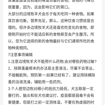
其偏爱甜食及较咸的味道浓重的食物。食物的气味也
很重要，因为，这会影响它们的胃口。
大部分的边境牧羊犬会乐于每天吃同一种食物。如果
其饮食均衡，营养充足，那么，这种饮食习惯就是合
理的。但许多边境牧羊犬还是喜欢吃变化的食物，即
使刚开始时它不能适应新的食物甚至会产生腹泻。所
以，您为它选择的新的食物最好与它们通常所吃的食
物种类相同。
7注意事项编辑
1.注意边境牧羊犬不能用什么药物,会对哪些药物过敏?
2、除跳蚤最根本的办法是主意清洁，尽量不去草丛，
不接触脏狗，预防第一;如果已经有了，建议用除螨除
蚤的浴液洗澡，辅助用一些药剂。
3.个人感觉边牧对细小的抵抗力极低，犬五联是一定
要打的，脑炎和狂犬也建议打，疫苗都是弱毒不会有
害健康，但是打之前一定测体温，不要在狗虚弱的时