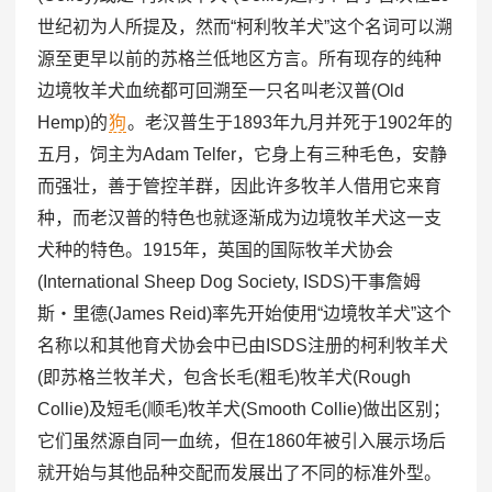
世纪初为人所提及，然而“柯利牧羊犬”这个名词可以溯
源至更早以前的苏格兰低地区方言。所有现存的纯种
边境牧羊犬血统都可回溯至一只名叫老汉普(Old
Hemp)的
狗
。老汉普生于1893年九月并死于1902年的
五月，饲主为Adam Telfer，它身上有三种毛色，安静
而强壮，善于管控羊群，因此许多牧羊人借用它来育
种，而老汉普的特色也就逐渐成为边境牧羊犬这一支
犬种的特色。1915年，英国的国际牧羊犬协会
(International Sheep Dog Society, ISDS)干事詹姆
斯‧里德(James Reid)率先开始使用“边境牧羊犬”这个
名称以和其他育犬协会中已由ISDS注册的柯利牧羊犬
(即苏格兰牧羊犬，包含长毛(粗毛)牧羊犬(Rough
Collie)及短毛(顺毛)牧羊犬(Smooth Collie)做出区别；
它们虽然源自同一血统，但在1860年被引入展示场后
就开始与其他品种交配而发展出了不同的标准外型。