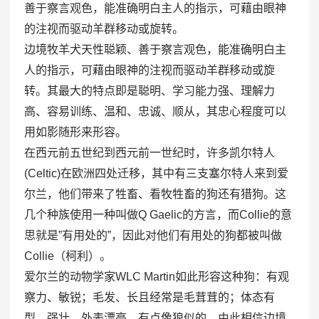
善于察言观色，能准确明白主人的指示，可藉由眼神
的注视而驱动羊群移动或旋转。
边境牧羊犬天性聪颖、善于察言观色，能准确明白主
人的指示，可藉由眼神的注视而驱动羊群移动或旋
转。其最大的特点即是聪明、学习能力强、理解力
高、容易训练、温和、忠诚、顺从，其忠心程度可以
用如影随形来形容。
在西元前五世纪到西元前一世纪时，许多凯尔特人
(Celtic)在欧洲四处迁移，其中有三支塞尔特人来到爱
尔兰，他们带来了牲畜、看牧牲畜的狗还有猎狗。这
几个种族使用一种叫做Q Gaelic的方言，而Collie的意
思就是”有用处的”，因此对他们有用处的狗都被叫做
Collie（柯利）。
爱尔兰的动物学家WLC Martin如此形容这种狗：有观
察力、敏锐；毛发、长且经常是毛茸茸的；体态有
型、强壮、外表漂亮、有点像狼似的。由此相信边境