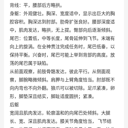
背线：平，腰部后方略拱。
身躯：外观健壮。胸深、宽度适中，显示出巨大的胸
腔容积。胸深达到肘部。肋骨扩张良好。腰部深度适
中，肌肉发达，略拱，无上提。臀部向后逐渐倾斜。
尾巴：位置低，中等长度，尾骨延伸到飞节。末端有
向上的旋涡。在全神贯注完成任务时，尾巴低垂，以
保持平衡。兴奋时，尾巴可能上举到背部的高度。放
荡的尾巴属于缺陷。
从前面观察，前肢骨骼发达，彼此平行。从侧面观
察，脚腕略微倾斜。肩胛与上臂角度恰当。肘部既不
向内弯也不向外翻。狼爪可以被切除。足爪紧凑，卵
形，脚垫深且结实，脚趾适度圆拱；紧凑。
后躯
宽阔且肌肉发达，轮廓温和的向尾巴处倾斜。大腿
长、宽、深且肌肉发达。膝关节角度恰当， 飞节结