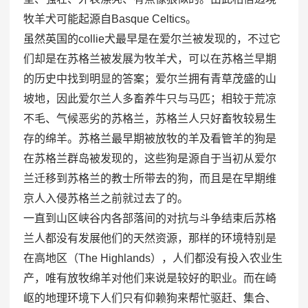
牧羊犬可能起源自Basque Celtics。
虽然英国的collie犬最早是在爱尔兰被发现的，不过它
们却是在苏格兰被发展为牧羊犬，可以在苏格兰早期
的历史中找到明显的答案；爱尔兰拥有青草茂盛的山
坡地，因此爱尔兰人多畜养牛只与马匹；相较于荒凉
不毛、气候恶劣的苏格兰，苏格兰人只好畜牧较易生
存的绵羊。苏格兰最早期被放牧的羊及看管羊的狗是
在苏格兰群岛被发现的，这些狗是源自于当初从爱尔
兰迁移到苏格兰的教士所带去的狗，而且是在早期维
京人入侵苏格兰之前就过去了的。
一直到山区峡谷内各部落间的对抗与斗争结束后苏格
兰人都没有发展他们的天然资源，那样的环境特别是
在高地区（The Highlands），人们都没有投入农业生
产，唯有放牧绵羊对他们来说是较好的职业。而在崎
岖的地理环境下人们只有仰赖狗来帮忙驱赶、集合、