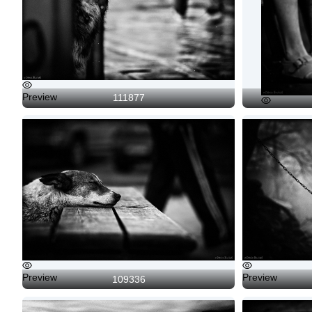
Preview
111877
Preview
Preview
Preview
109336