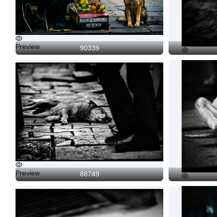
Preview
90339
Preview
Preview
88749
Preview