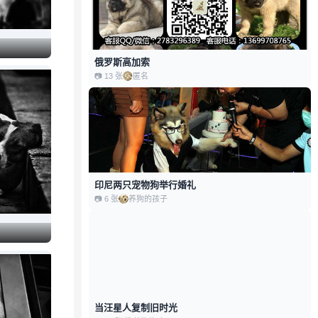
俄罗斯高加索
📷
13
张
匿
匿名
印尼两只宠物狗举行婚礼
📷
6
张
养
养狗的孩子
当汪星人复制旧时光