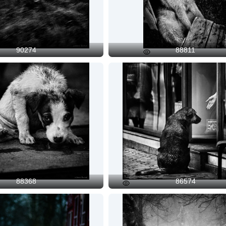
90274
88811
Preview
88368
86574
Preview