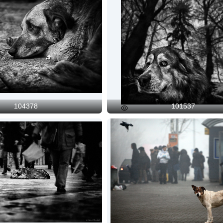
104378
101537
Preview