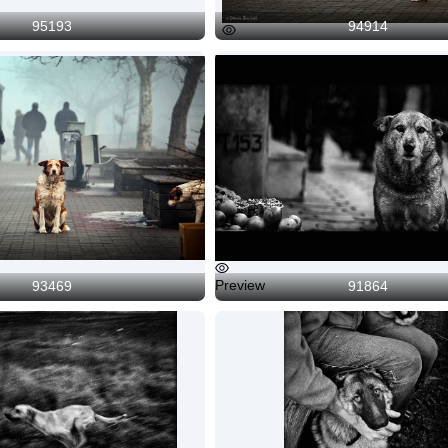
95193
94914
Preview
Preview
93469
91864