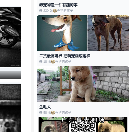
养宠物是一件有趣的事
📷
230
张
养
养狗的孩子
二货最高境界 把萌宠画成这样
📷
18
张
养
养狗的孩子
金毛犬
📷
58
张
养
养狗的孩子