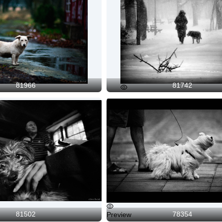
81966
81742
Preview
81502
78354
Preview