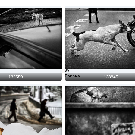
Preview
132559
128845