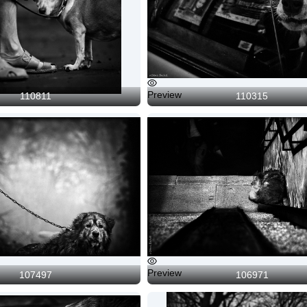
Preview
110811
110315
Preview
107497
106971