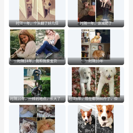
时隔一年，个头翻了好几倍
时隔一年，该减肥了
Preview
Preview
时隔14年，我和我家宝贝
时隔10年
Preview
Preview
时隔10年，一样的地点，长大了的我们
时隔8年，现在都快80斤了，但内心依然觉得自己是个宝宝
Preview
Preview