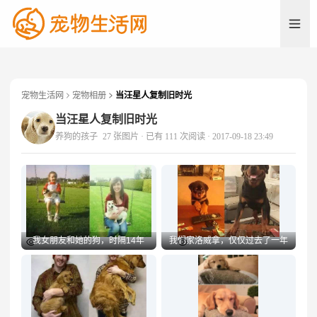
宠物生活网
宠物相册
当汪星人复制旧时光
养
当汪星人复制旧时光
养狗的孩子
27 张图片
· 已有 111 次阅读
· 2017-09-18 23:49
我女朋友和她的狗，时隔14年
我们家洛威拿，仅仅过去了一年
Preview
Preview