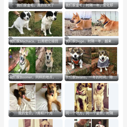
我们家金毛，真的长大了
我们家金毛，时隔一年，变化却好大
Preview
Preview
我们家Machaca，11周把它接回家时VS它的三岁生日
我们家Doge，时隔一年，越来越爱它
Preview
Preview
我们家Boomer，同样的地点，时隔十年
我们家Beans，一年的时间，除了脸老了点儿，其它没变
Preview
Preview
我的宝贝，7周和7个月
同一个地方，同一个姿势，时隔三年
Preview
Preview