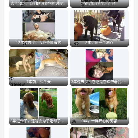
去年10月，我们刚收养它的时候，它就喜欢抱着我的玩具熊睡觉，一年之后，它还是很喜欢
仅仅隔了6个月而已
Preview
Preview
12年过去了，我还是爱着它
8年，同一个地点
Preview
Preview
7年前，和今天
3年过去了，它还是喜欢依着我的头睡觉
Preview
Preview
3年过去了，还是会为了吃椰子花好几个小时
3年，一样开心的笑容
Preview
Preview