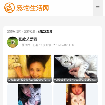
宠物生活网
宠物相册
张歆艺爱猫
U
张歆艺爱猫
5 张图片
· 已有 17 次阅读
· 2012-05-18 11:30
fd6c2c16f8264e71b9a0e0b71feb9e99
ec55c587c46f4bca95c35bbdabffe68c
Preview
Preview