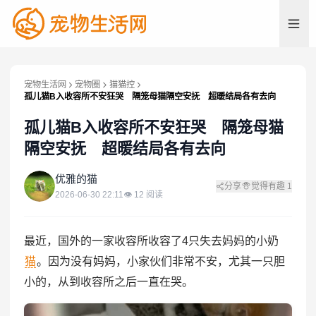
宠物生活网
宠物圈
猫猫控
孤儿猫B入收容所不安狂哭 隔笼母猫隔空安抚 超暖结局各有去向
孤儿猫B入收容所不安狂哭 隔笼母猫
隔空安抚 超暖结局各有去向
优
优雅的猫
分享
觉得有趣
1
2026-06-30 22:11
👁
12
阅读
最近，国外的一家收容所收容了4只失去妈妈的小奶
猫
。因为没有妈妈，小家伙们非常不安，尤其一只胆
小的，从到收容所之后一直在哭。