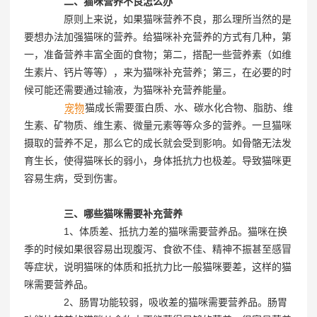
二、猫咪营养不良怎么办
原则上来说，如果猫咪营养不良，那么理所当然的是
要想办法加强猫咪的营养。给猫咪补充营养的方式有几种，第
一，准备营养丰富全面的食物；第二，搭配一些营养素（如维
生素片、钙片等等），来为猫咪补充营养；第三，在必要的时
候可能还需要通过输液，为猫咪补充营养能量。
宠物
猫成长需要蛋白质、水、碳水化合物、脂肪、维
生素、矿物质、维生素、微量元素等等众多的营养。一旦猫咪
摄取的营养不足，那么它的成长就会受到影响。如骨骼无法发
育生长，使得猫咪长的弱小，身体抵抗力也极差。导致猫咪更
容易生病，受到伤害。
三、哪些猫咪需要补充营养
1、体质差、抵抗力差的猫咪需要营养品。猫咪在换
季的时候如果很容易出现腹泻、食欲不佳、精神不振甚至感冒
等症状，说明猫咪的体质和抵抗力比一般猫咪要差，这样的猫
咪需要营养品。
2、肠胃功能较弱，吸收差的猫咪需要营养品。肠胃