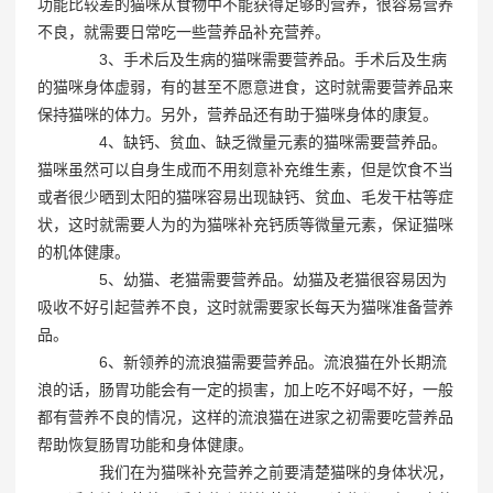
功能比较差的猫咪从食物中不能获得足够的营养，很容易营养
不良，就需要日常吃一些营养品补充营养。
3、手术后及生病的猫咪需要营养品。手术后及生病
的猫咪身体虚弱，有的甚至不愿意进食，这时就需要营养品来
保持猫咪的体力。另外，营养品还有助于猫咪身体的康复。
4、缺钙、贫血、缺乏微量元素的猫咪需要营养品。
猫咪虽然可以自身生成而不用刻意补充维生素，但是饮食不当
或者很少晒到太阳的猫咪容易出现缺钙、贫血、毛发干枯等症
状，这时就需要人为的为猫咪补充钙质等微量元素，保证猫咪
的机体健康。
5、幼猫、老猫需要营养品。幼猫及老猫很容易因为
吸收不好引起营养不良，这时就需要家长每天为猫咪准备营养
品。
6、新领养的流浪猫需要营养品。流浪猫在外长期流
浪的话，肠胃功能会有一定的损害，加上吃不好喝不好，一般
都有营养不良的情况，这样的流浪猫在进家之初需要吃营养品
帮助恢复肠胃功能和身体健康。
我们在为猫咪补充营养之前要清楚猫咪的身体状况，