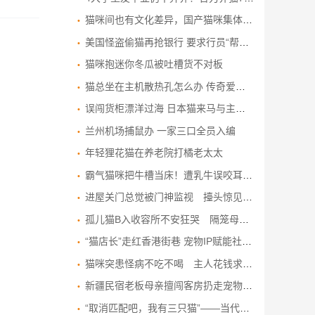
猫咪间也有文化差异，国产猫咪集体洗脸，而外国猫咪一脸懵圈状
美国怪盗偷猫再抢银行 要求行员“帮忙顾一下”
猫咪抱迷你冬瓜被吐槽货不对板
猫总坐在主机散热孔怎么办 传奇爱猫人加装尖刺！
误闯货柜漂洋过海 日本猫来马与主人重逢
兰州机场捕鼠办 一家三口全员入编
年轻狸花猫在养老院打橘老太太
霸气猫咪把牛槽当床！遭乳牛误咬耳仔竟若无其事 画面引全网爆笑
进屋关门总觉被门神监视 擡头惊见两只猫咪 门顶叠罗汉齐齐偷窥
孤儿猫B入收容所不安狂哭 隔笼母猫隔空安抚 超暖结局各有去向
“猫店长”走红香港街巷 宠物IP赋能社区经济
猫咪突患怪病不吃不喝 主人花钱求医无果 换回旧水杯却奇迹痊愈
新疆民宿老板母亲擅闯客房扔走宠物猫 饲主痛哭悬赏寻猫
“取消匹配吧，我有三只猫”——当代女性的约会死穴