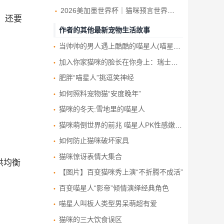
2026美加墨世界杯｜猫咪预言世界杯胜负 迄今19场 全命中
，还要
作者的其他最新宠物生活故事
当帅帅的男人遇上酷酷的喵星人(喵星人如何拍出男人味)
加入你家猫咪的脸长在你身上：瑞士摄影师用宠物猫与主人照片合成奇趣“猫脸人”
肥胖“喵星人”挑逗笑神经
如何照料宠物猫“安度晚年”
猫咪的冬天:雪地里的喵星人
猫咪萌倒世界的前兆 喵星人PK性感嫩模写真赏
如何防止猫咪破坏家具
猫咪惊讶表情大集合
供均衡
【图片】百变猫咪秀上演“不折腾不成活”
百变喵星人“影帝”倾情演绎经典角色
喵星人叫板人类型男呆萌超有爱
猫咪的三大饮食误区