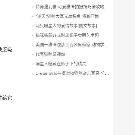
转角遇到猫 可爱猫咪拍摄技巧全攻略
“逆天”猫咪大耳光扇鳄鱼 将其吓跑
两只喵星人的爱情故事[图文故事]
猫咪头戴各式时髦帽子卖萌艺术照
美国一猫咪跋涉三百公里返家 动物学家困惑
缺乏吸
代表猫咪鄙视你
喵星人隐藏在影子下的精灵
DreamGirls拍摄宠物猫咪杂志写真 分享爱宠故事
才给它