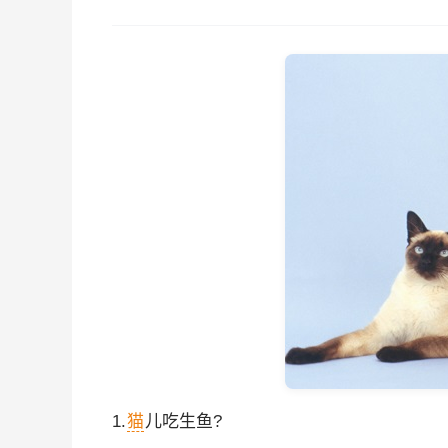
1.
猫
儿吃生鱼?