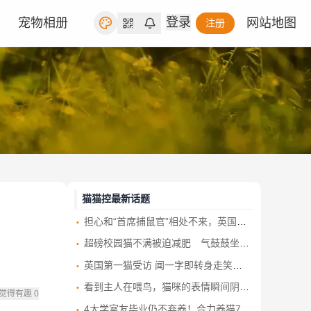
登录
宠物相册
网站地图
注册
猫猫控最新话题
担心和“首席捕鼠官”相处不来，英国新首相：不会带自己的宠物狗到唐宁街10号
超磅校园猫不满被迫减肥 气鼓鼓坐禁喂牌旁 网笑：唔识字真惨
英国第一猫受访 闻一字即转身走笑翻网民
看到主人在喂鸟，猫咪的表情瞬间阴沉：黄口小儿必除之
觉得有趣
0
4大学室友毕业仍不弃养！合力养猫7年跨省接力 牠从此有4个家