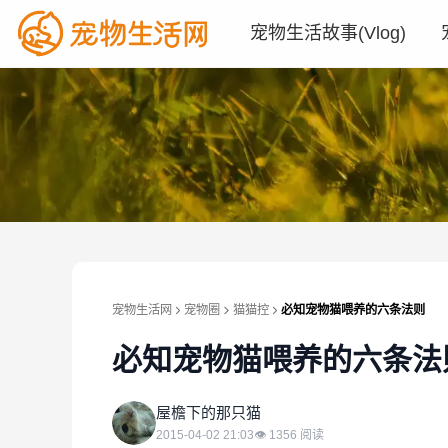
宠物生活故事(Vlog)
宠物生活网
宠物圈
猫猫控
必知宠物猫喂养的六条法则
必知宠物猫喂养的六条法
屋
屋檐下的那只猫
2015-04-02 21:03
👁
1356
阅读