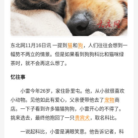
东北网11月16日讯 一提到
猫
和
狗
，人们往往会想到一
幅势不两立的情景。但是如果看到狗狗科比和猫咪绿
茶时，就不会再这么想了。
忆往事
小雷今年26岁，家住卧里屯。他，从小就很喜欢
小动物。见他如此有爱心，父亲便带他去了
宠物
商
店。一下子看到许多猫猫狗狗，小雷开心的不得了。
挑来选去，最终他抱回了一只
贵宾犬
，取名科比。
一说起科比，小雷是满眼笑意。他告诉记者，科