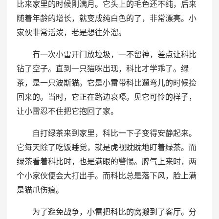
比来家里的时候刚满月。它头上的毛色还不纯，后来
随着年龄的增长，就变成纯白色的了，非常漂亮。小
家伙非常活泼，老是想往外溜。
有一次小雷开门放垃圾，一不留神，差点让科比
钻了空子。直到一只猫咪出现，科比才学乖了。绿
茶，是一只波斯猫。它是小雷带科比遛弯儿的时候捡
回来的。当时，它正在路边哀嚎。见它可怜的样子，
让小雷忍不住把它抱回了家。
自打绿茶来到家里，科比一下子变得安静起来。
它每天除了吃饭睡觉，就是虎视眈眈地盯着绿茶。而
绿茶看着科比时，也是满眼的警惕。脾气上来时，两
个小家伙便会大打出手。而科比总是落下风，脸上满
是猫爪伤痕。
为了避免战争，小雷把科比的窝搬到了客厅。分