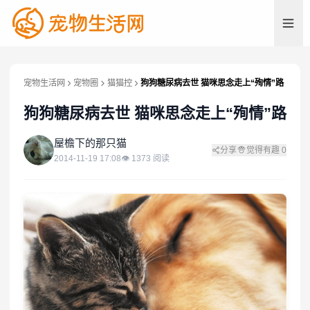
宠物生活网
宠物圈
猫猫控
狗狗糖尿病去世 猫咪思念走上“殉情”路
狗狗糖尿病去世 猫咪思念走上“殉情”路
屋
屋檐下的那只猫
分享
觉得有趣
0
2014-11-19 17:08
👁
1373
阅读