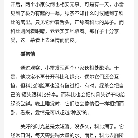
开后，两个小家伙倒也相安无事。可是有一天，小雷
见到了极为有趣的一幕。绿茶不知什么时候跑到了科
比的窝里。只见它伸着舌头，正舔着科比的鼻子。而
科比则闭着眼睛，老老实实地趴着。那样子十分享
受，这一幕看上去温情而俏皮。
猫狗情
通过观察，小雷发现两个小家伙相处融洽。于
是，他决定不再分开科比和绿茶。偶尔它们还会互
掐，但科比的脸再也没有破过相。有时，绿茶会把自
己的 罐头跟科比分享。而科比也会把狗骨头饼干叼给
绿茶尝鲜。晚上睡觉时，它们也会像情侣一样相拥而
卧。看来，爱情是可以超越“种族”的。
美好的时光总是太短暂。没多久，科比病了。它
经常口渴，每天需要喝大量的水。而且，科比去厕所