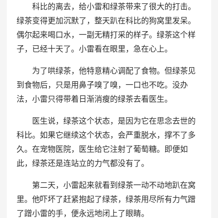
科比的离去，给小雷和绿茶带来了很大的打击。
绿茶变得更加沉默了，整天趴在科比的狗窝里发呆。
偶尔起来喝口水，一副无精打采的样子。绿茶这个样
子，已经十天了。小雷看在眼里，急在心上。
为了哄绿茶，他特意精心调配了食物。但绿茶见
到食物后，只是用鼻子嗅了嗅，一口也不吃。没办
法，小雷只得带着日渐消瘦的绿茶去看医生。
医生说，绿茶这个状态，是因为它在思念去世的
科比。如果它继续这个状态，会严重脱水，撑不了多
久。在宠物医院，医生给它注射了葡萄糖。即便如
此，绿茶还是连站立的力气都没有了。
第二天，小雷起来就看到绿茶一动不动地趴在窝
里。他吓坏了赶紧抱起了绿茶，绿茶用尽所有力气蹭
了蹭小雷的手，便永远地闭上了眼睛。