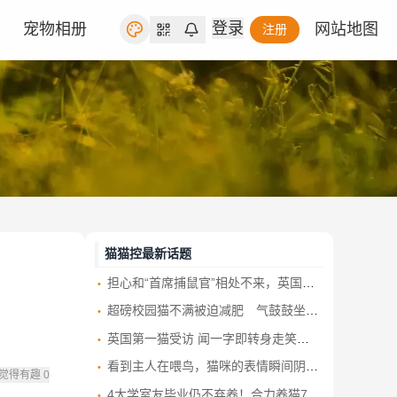
登录
宠物相册
网站地图
注册
猫猫控最新话题
担心和“首席捕鼠官”相处不来，英国新首相：不会带自己的宠物狗到唐宁街10号
超磅校园猫不满被迫减肥 气鼓鼓坐禁喂牌旁 网笑：唔识字真惨
英国第一猫受访 闻一字即转身走笑翻网民
看到主人在喂鸟，猫咪的表情瞬间阴沉：黄口小儿必除之
觉得有趣
0
4大学室友毕业仍不弃养！合力养猫7年跨省接力 牠从此有4个家