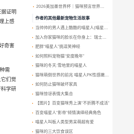
2026美加墨世界杯｜猫咪预言世界杯胜负 迄今19场 全命中
证据证明
作者的其他最新宠物生活故事
理上感
当帅帅的男人遇上酷酷的喵星人(喵星人如何拍出男人味)
加入你家猫咪的脸长在你身上：瑞士摄影师用宠物猫与主人照片合成奇趣“猫脸人”
好奇害
肥胖“喵星人”挑逗笑神经
如何照料宠物猫“安度晚年”
猫咪的冬天:雪地里的喵星人
种需
猫咪萌倒世界的前兆 喵星人PK性感嫩模写真赏
让它们觉
如何防止猫咪破坏家具
行科学研
猫咪惊讶表情大集合
【图片】百变猫咪秀上演“不折腾不成活”
百变喵星人“影帝”倾情演绎经典角色
喵星人叫板人类型男呆萌超有爱
猫咪的三大饮食误区