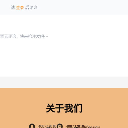
请
登录
后评论
暂无评论，快来抢沙发吧～
关于我们
408732818
408732818@qq.com