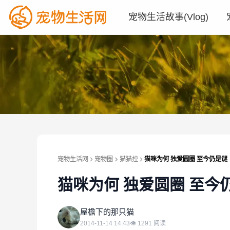
宠物生活故事(Vlog)
宠物生活网
宠物圈
猫猫控
猫咪为何 独爱圆圈 至今仍是谜
猫咪为何 独爱圆圈 至今
屋
屋檐下的那只猫
2014-11-14 14:43
👁
1291
阅读