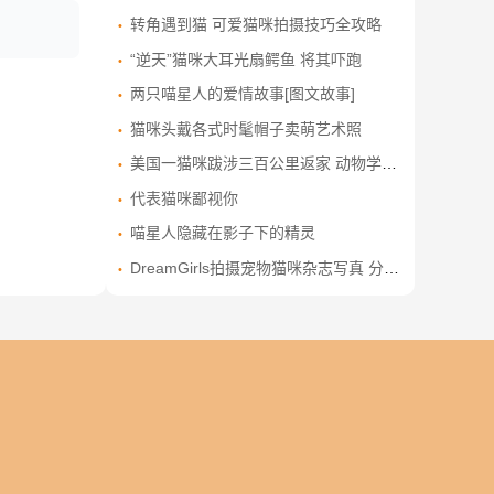
转角遇到猫 可爱猫咪拍摄技巧全攻略
“逆天”猫咪大耳光扇鳄鱼 将其吓跑
两只喵星人的爱情故事[图文故事]
猫咪头戴各式时髦帽子卖萌艺术照
美国一猫咪跋涉三百公里返家 动物学家困惑
代表猫咪鄙视你
喵星人隐藏在影子下的精灵
DreamGirls拍摄宠物猫咪杂志写真 分享爱宠故事