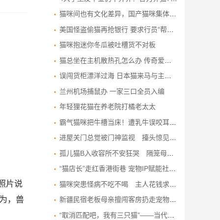
猫咪间也有文化差异，国产猫咪集体洗脸，而外国猫咪一脸懵圈状
美国怪盗偷猫再抢银行 要求行员“帮忙顾一下”
猫咪抱迷你冬瓜被吐槽货不对板
猫总坐在主机散热孔怎么办 传奇爱猫人加装尖刺！
误闯货柜漂洋过海 日本猫来马与主人重逢
兰州机场捕鼠办 一家三口全员入编
年轻狸花猫在养老院打橘老太太
霸气猫咪把牛槽当床！遭乳牛误咬耳仔竟若无其事 画面引全网爆笑
进屋关门总觉被门神监视 擡头惊见两只猫咪 门顶叠罗汉齐齐偷窥
孤儿猫B入收容所不安狂哭 隔笼母猫隔空安抚 超暖结局各有去向
“猫店长”走红香港街巷 宠物IP赋能社区经济
照片说
猫咪突患怪病不吃不喝 主人花钱求医无果 换回旧水杯却奇迹痊愈
为，兽
新疆民宿老板母亲擅闯客房扔走宠物猫 饲主痛哭悬赏寻猫
“取消匹配吧，我有三只猫”——当代女性的约会死穴