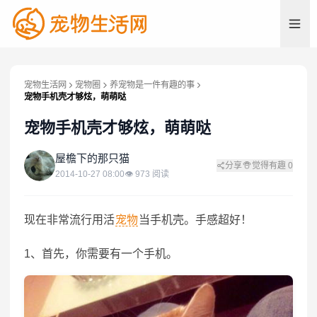
宠物生活网
宠物圈
养宠物是一件有趣的事
宠物手机壳才够炫，萌萌哒
宠物手机壳才够炫，萌萌哒
屋
屋檐下的那只猫
分享
觉得有趣
0
2014-10-27 08:00
👁
973
阅读
现在非常流行用活
宠物
当手机壳。手感超好！
1、首先，你需要有一个手机。